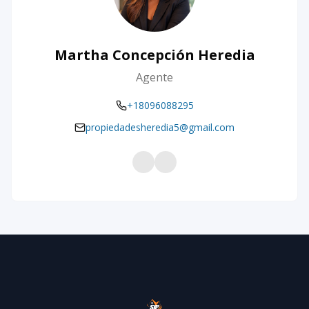
Martha Concepción Heredia
Agente
+18096088295
propiedadesheredia5@gmail.com