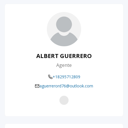
ALBERT GUERRERO
Agente
+18295712809
aguerrerord76@outlook.com