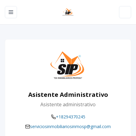
Toggle navigation menu
Toggl
Asistente Administrativo
Asistente administrativo
+18294370245
serviciosinmobiliariosinmosp@gmail.com