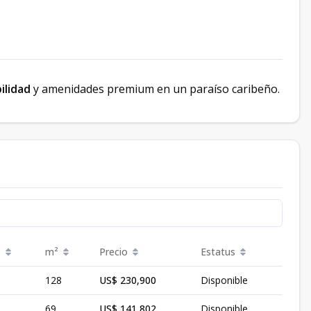
ilidad
y amenidades premium en un paraíso caribeño.
.
m²
Precio
Estatus
128
US$ 230,900
Disponible
69
US$ 141,802
Disponible