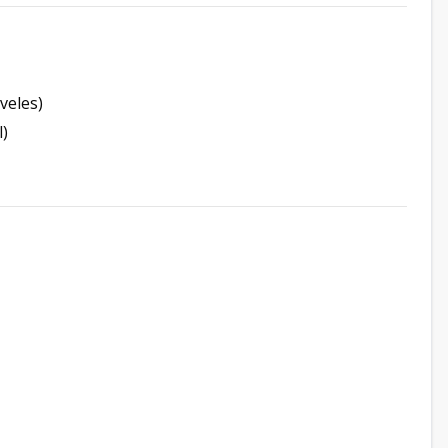
veles)
l)