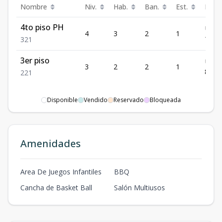
Nombre
Niv.
Hab.
Ban.
Est.
Preci
4to piso PH
US$
4
3
2
1
114,
3
2
1
3er piso
US$
3
2
2
1
80,1
2
2
1
Disponible
Vendido
Reservado
Bloqueada
Amenidades
Area De Juegos Infantiles
BBQ
Cancha de Basket Ball
Salón Multiusos