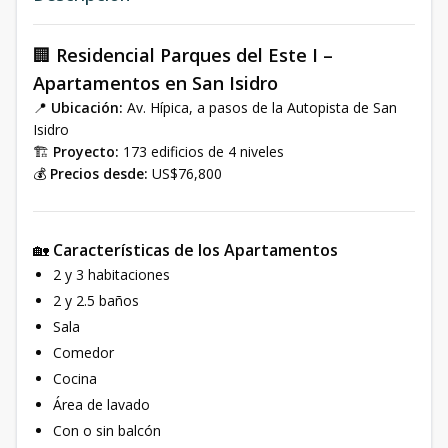
🏢
Residencial Parques del Este I –
Apartamentos en San Isidro
📍
Ubicación:
Av. Hípica, a pasos de la Autopista de San
Isidro
🏗
Proyecto:
173 edificios de 4 niveles
💰
Precios desde:
US$76,800
🏡
Características de los Apartamentos
2 y 3 habitaciones
2 y 2.5 baños
Sala
Comedor
Cocina
Área de lavado
Con o sin balcón