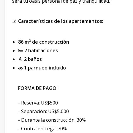
será tu oasis personal de paz y tranquilidad.
📐
Características de los apartamentos
:
86 m² de construcción
🛏️
2 habitaciones
🚿
2 baños
🚗
1 parqueo
incluido
FORMA DE PAGO:
- Reserva: US$500
- Separación: US$5,000
- Durante la construcción: 30%
- Contra entrega: 70%