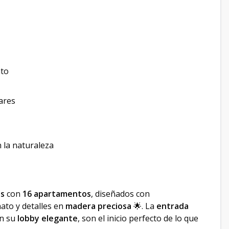
nto
ares
 la naturaleza
es
con
16 apartamentos
, diseñados con
ato y detalles en
madera preciosa
🌟. La
entrada
on su
lobby elegante
, son el inicio perfecto de lo que