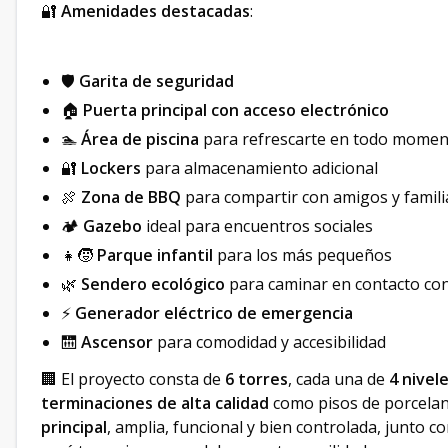
🔐
Amenidades destacadas
:
🛡️
Garita de seguridad
🏠
Puerta principal con acceso electrónico
🏊
Área de piscina
para refrescarte en todo mome
🔐
Lockers
para almacenamiento adicional
🍖
Zona de BBQ
para compartir con amigos y famili
🏕️
Gazebo
ideal para encuentros sociales
👧🧒
Parque infantil
para los más pequeños
🌿
Sendero ecológico
para caminar en contacto con
⚡
Generador eléctrico de emergencia
🛗
Ascensor
para comodidad y accesibilidad
🏢 El proyecto consta de
6 torres
, cada una de
4 nivel
terminaciones de alta calidad
como pisos de porcelan
principal
, amplia, funcional y bien controlada, junto c