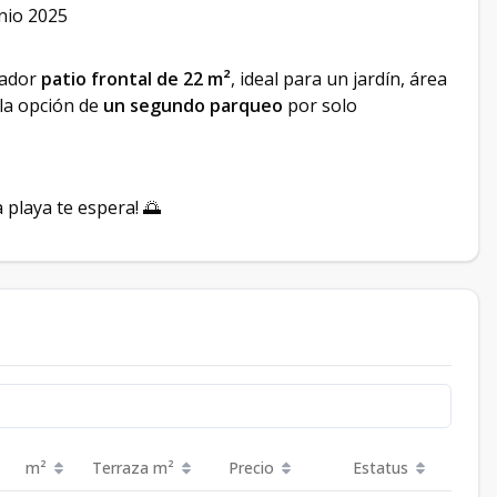
unio 2025
tador
patio frontal de 22 m²
, ideal para un jardín, área
 la opción de
un segundo parqueo
por solo
a playa te espera! 🌅
m²
Terraza
m²
Precio
Estatus