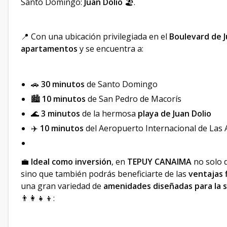
Santo Domingo:
Juan Dolio
🏖️.
📍 Con una ubicación privilegiada en el
Boulevard de J
apartamentos
y se encuentra a:
🚗
30 minutos
de Santo Domingo
🏙️
10 minutos
de San Pedro de Macorís
🌊
3 minutos
de la hermosa
playa de Juan Dolio
✈️
10 minutos
del Aeropuerto Internacional de Las
💼
Ideal como inversión
, en
TEPUY CANAIMA
no solo d
sino que también podrás beneficiarte de las
ventajas
una gran variedad de
amenidades diseñadas para la s
👨‍👩‍👧‍👦: