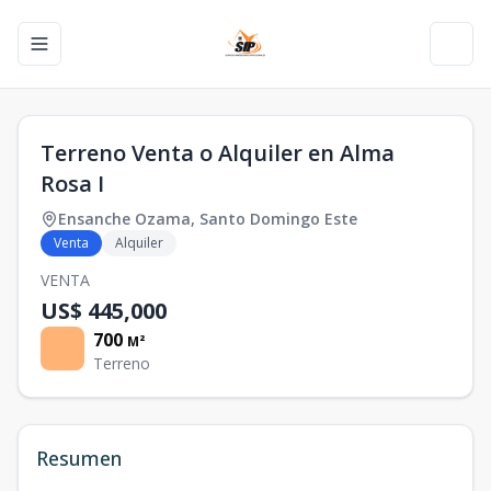
Toggle navigation menu
Toggl
Terreno Venta o Alquiler en Alma
Rosa I
Ensanche Ozama
,
Santo Domingo Este
Venta
Alquiler
VENTA
US$ 445,000
700
M²
Terreno
Resumen