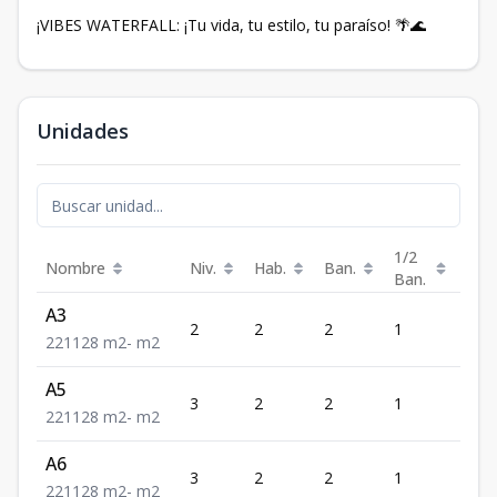
¡VIBES WATERFALL: ¡Tu vida, tu estilo, tu paraíso! 🌴🌊
Unidades
1/2
Nombre
Niv.
Hab.
Ban.
Est.
Ban.
A3
2
2
2
1
1
2
2
1
128
m2
-
m2
A5
3
2
2
1
1
2
2
1
128
m2
-
m2
A6
3
2
2
1
1
2
2
1
128
m2
-
m2