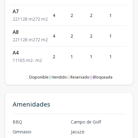
A7
4
2
2
1
1
2
2
1
128
m2
72
m2
A8
4
2
2
1
1
2
2
1
128
m2
72
m2
A4
2
1
1
1
1
1
1
1
65
m2
-
m2
Disponible
Vendido
Reservado
Bloqueada
Amenidades
BBQ
Campo de Golf
Gimnasio
Jacuzzi