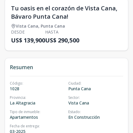
Tu oasis en el corazón de Vista Cana,
Bávaro Punta Cana!
Vista Cana
,
Punta Cana
DESDE
HASTA
US$ 139,900
US$ 290,500
Resumen
Código
:
Ciudad
:
1028
Punta Cana
Provincia
:
Sector
:
La Altagracia
Vista Cana
Tipo de inmueble
:
Estado
:
Apartamentos
En Construcción
Fecha de entrega
:
03-2025