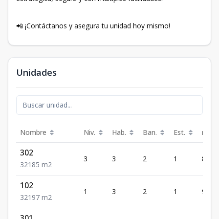
📲 ¡Contáctanos y asegura tu unidad hoy mismo!
Unidades
Nombre
Niv.
Hab.
Ban.
Est.
m²
302
3
3
2
1
85
3
2
1
85
m2
102
1
3
2
1
97
3
2
1
97
m2
301