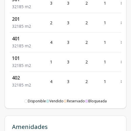
3
3
2
1
85
3
2
1
85
m2
201
2
3
2
1
85
3
2
1
85
m2
401
4
3
2
1
85
3
2
1
85
m2
101
1
3
2
1
85
3
2
1
85
m2
402
4
3
2
1
85
3
2
1
85
m2
Disponible
Vendido
Reservado
Bloqueada
Amenidades