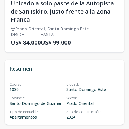
Ubicado a solo pasos de la Autopista
de San Isidro, justo frente a la Zona
Franca
Prado Oriental
,
Santo Domingo Este
DESDE
HASTA
US$ 84,000
US$ 99,000
Resumen
Código
:
Ciudad
:
1039
Santo Domingo Este
Provincia
:
Sector
:
Santo Domingo de Guzmán
Prado Oriental
Tipo de inmueble
:
Año de Construcción
:
Apartamentos
2024